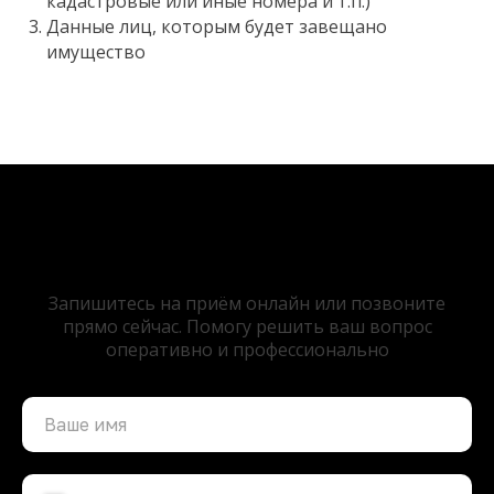
кадастровые или иные номера и т.п.)
Данные лиц, которым будет завещано
имущество
Требуется помощь
нотариуса?
Запишитесь на приём онлайн или позвоните
прямо сейчас. Помогу решить ваш вопрос
оперативно и профессионально