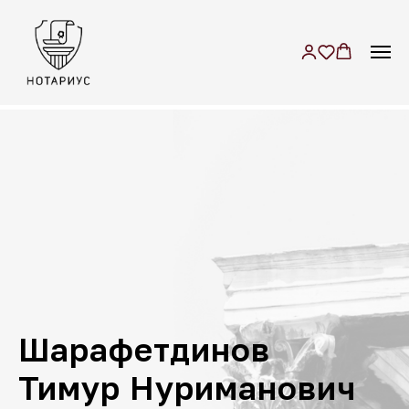
м. Достоевская
+7 (499) 709-55-15
г. Москва, ул.
+7 (985) 719-00-6
6
Селезневская, дом 30, к.
Б-В, 2 этаж, пом. 229
Шарафетдинов
Тимур Нуриманович