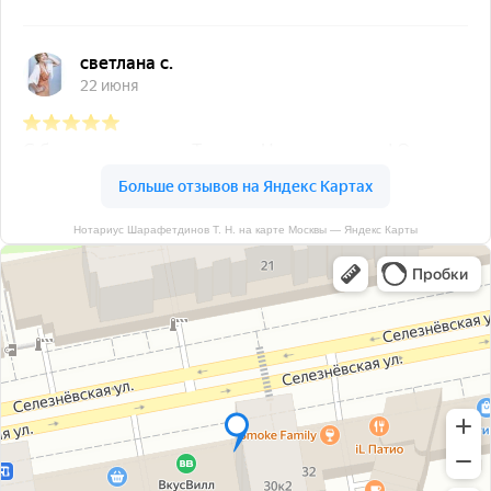
Нотариус Шарафетдинов Т. Н. на карте Москвы — Яндекс Карты