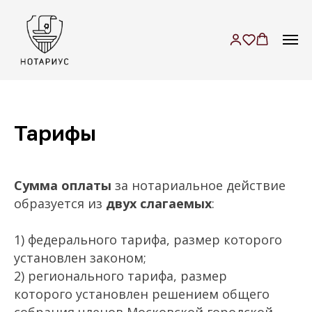
м. Достоевская
+7 (499) 709-55-15
г. Москва, ул.
+7 (985) 719-00-6
6
Селезневская, дом 30, к.
Б-В, 2 этаж, пом. 229
Тарифы
Сумма
оплаты
за нотариальное действие
образуется из
двух слагаемых
:
1) федерального тарифа, размер которого
установлен законом;
2)
регионального тарифа, размер
которого установлен решением общего